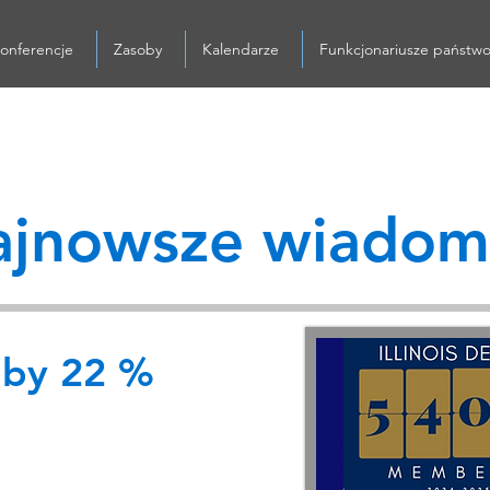
onferencje
Zasoby
Kalendarze
Funkcjonariusze państw
jnowsze wiadom
s by 22 %