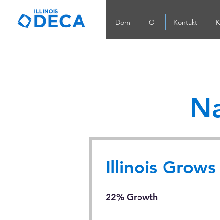
Dom
O
Kontakt
K
Na
Illinois Grow
22% Growth