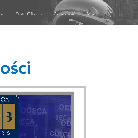
owi
State Officers
Członkowie
More
ości