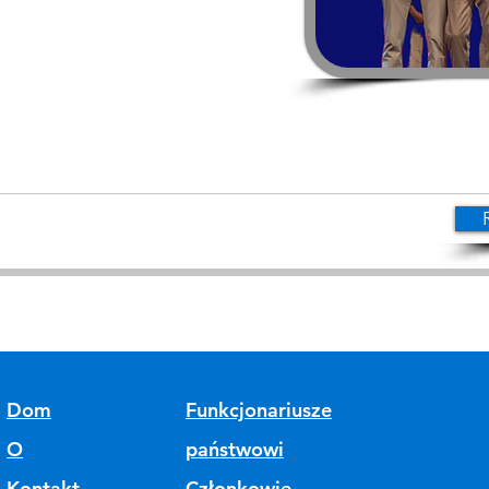
Dom
Funkcjonariusze
O
państwowi
Kontakt
Członkowie