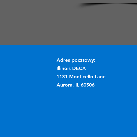
Adres pocztowy:
Illinois DECA
1131 Monticello Lane
Aurora, IL 60506