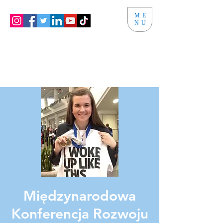
ME
NU
Międzynarodowa
Konferencja Rozwoju