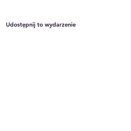
Udostępnij to wydarzenie
Dom
Funkcjonariusze
O
państwowi
Kontakt
Członkowie
Konferencje
JEŚLI JA
Zasoby
Wzmacniacz
Kalendarz
Podarować